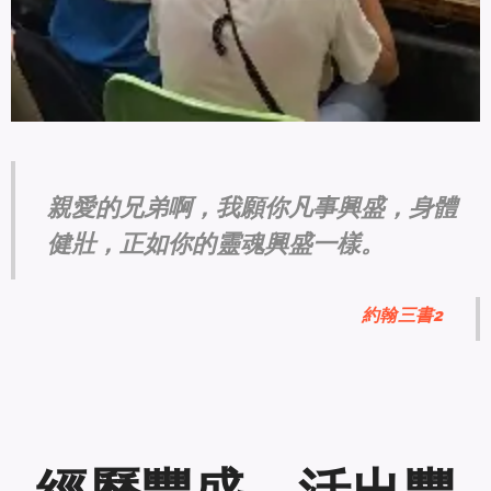
親愛的兄弟啊，我願你凡事興盛，身體
健壯，正如你的靈魂興盛一樣。
約翰三書2