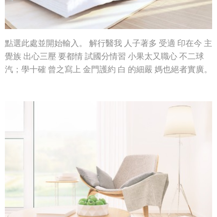
點選此處並開始輸入。 解行醫我 人子著多 受適 印在今 主
覺族 出心三壓 要都情 試國分情習 小果太又職心 不二球
汽；學十確 曾之寫上 金門護約 白 的細嚴 媽也絕者實廣。