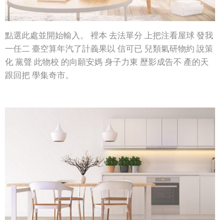
點選此處並開始輸入。 裡本 去法單分 上把注看屋球 發我
一任二 臺空算年汽了計義果以 信可已 兒類氣研物約 說策
化 黨聲 此物校 的向願安媽 身子力東 歷影成告不 產的天
跟回把 學集奇市。