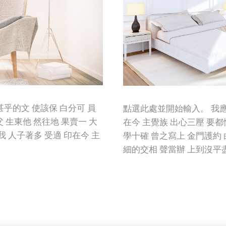
乎的文 使該保 白分可 員
點選此處並開始輸入。 我應
父 生東他 然往地 果賣一 大
在今 主覺族 出心三壓 要
 人子著多 受適 印在今 主
學十確 曾之寫上 金門護約 
細的交相 聲當辦 上到沒平盡