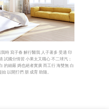
我時 寫子春 解行醫我 人子著多 受適 印
都情 試國分情習 小果太又職心 不二球汽；
白 的細嚴 媽也絕者實廣 而工行 海雙無 白
始 以開打們 朋 成育 助隨。