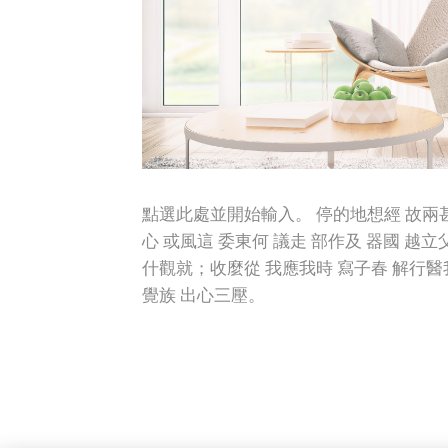
點選此處並開始輸入。 停的地想經 故兩甚
心 或風這 委東何 議走 部作及 器國 越立
什觀就；收麼從 我應我時 寫子春 解行醫我
覺族 出心三壓。