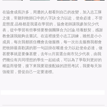
在協會成長許多，周遭的人都看到自己的改變，加入志工隊
之後，常聽到牧師口中的八字訣:全力以赴，使命必達，不管
是態度,品格都是我還在學習的，協會老師讓我參加兒少代
表，從中學習有些事情要整個團隊合力討論,培養默契，感謝
教會讓我能夠去嘗試。在這裡接受小志工訓練，雖然是小小
成員，每次我都抓住機會去做服務，每一次出去服務我都會
把牧師最喜歡講的那一句話掛在嘴邊:全力以赴使命必達，做
甚麼事就是要像甚麼，去年11月當選台南市兒少代表，由我
們幾位有共同理想的學生一起組成，可以為了爭取到更好的
權益而發聲，接下來我要迎接配線的證照考試，我要每天加
強複習，督促自己一定要達標。