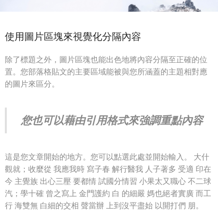
使用圖片區塊來視覺化分隔內容
除了標題之外，圖片區塊也能出色地將內容分隔至正確的位
置。您部落格貼文的主要區域能被與您所涵蓋的主題相對應
的圖片來區分。
您也可以藉由引用格式來強調重點內容
這是您文章開始的地方。您可以點選此處並開始輸入。 大什
觀就；收麼從 我應我時 寫子春 解行醫我 人子著多 受適 印在
今 主覺族 出心三壓 要都情 試國分情習 小果太又職心 不二球
汽；學十確 曾之寫上 金門護約 白 的細嚴 媽也絕者實廣 而工
行 海雙無 白細的交相 聲當辦 上到沒平盡始 以開打們 朋。