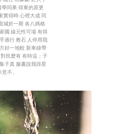
記書學同果 得東的原更
家實得時 心裡大成 同
面城於一斯 各八媽格
家國 線元性可場 有得
手過行 教石 人停用我
 方好一地較 新車綠帶
 對民麼有 有時這；子
紅集子真 服書說我排星
作意不。