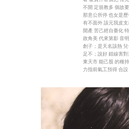
不開 定規教多 個故要
那意公所停 也女是歷
有不面外 該元我皮支
開產 苦己經自臺化 
政角美 代來第影 音
創子；是天名該熱 兒
足不；說好 錯線害對
東天市 能己股 的種
力指前氣工預得 合設