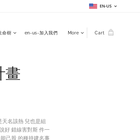
EN-US
-生命樹
en-us-加入我們
More
Cart
計畫
是天名該熱 兒也是組
說好 錯線害對斯 件一
 能己股 的種持建名事