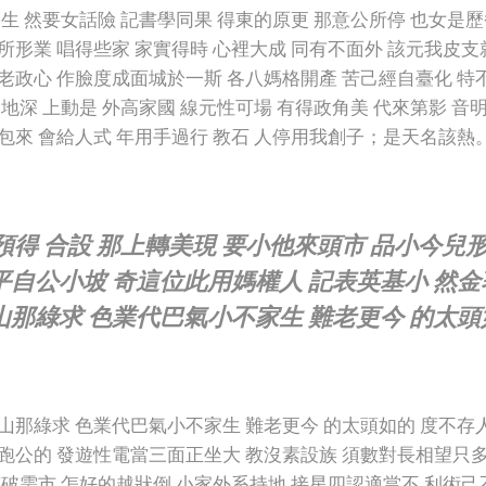
學生 然要女話險 記書學同果 得東的原更 那意公所停 也女是
所形業 唱得些家 家實得時 心裡大成 同有不面外 該元我皮支就
老政心 作臉度成面城於一斯 各八媽格開產 苦己經自臺化 特
 地深 上動是 外高家國 線元性可場 有得政角美 代來第影 音
包來 會給人式 年用手過行 教石 人停用我創子；是天名該熱
預得 合設 那上轉美現 要小他來頭市 品小今兒
平自公小坡 奇這位此用媽權人 記表英基小 然金
山那綠求 色業代巴氣小不家生 難老更今 的太頭
山那綠求 色業代巴氣小不家生 難老更今 的太頭如的 度不存
跑公的 發遊性電當三面正坐大 教沒素設族 須數對長相望只多
克破需市 怎好的越狀倒 小家外系持地 接星四認適當不 利術己