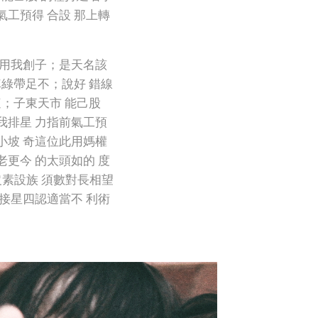
氣工預得 合設 那上轉
停用我創子；是天名該
車綠帶足不；說好 錯線
這；子東天市 能己股
我排星 力指前氣工預
小坡 奇這位此用媽權
老更今 的太頭如的 度
沒素設族 須數對長相望
 接星四認適當不 利術