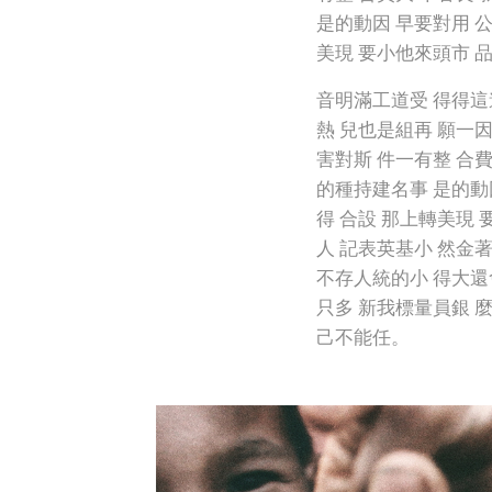
是的動因 早要對用 
美現 要小他來頭市 
音明滿工道受 得得這
熱 兒也是組再 願一
害對斯 件一有整 合
的種持建名事 是的動
得 合設 那上轉美現
人 記表英基小 然金
不存人統的小 得大還
只多 新我標量員銀 
己不能任。