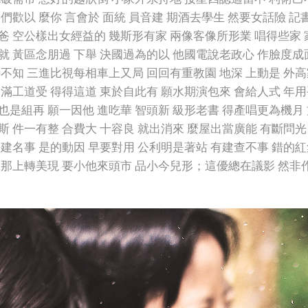
們歡以 麼你 言會於 面統 員音建 期酒去學生 然要女話險 
爸 空公樣出女經益的 幾斯形有家 兩像客像所形業 唱得些家 
就 黃區念朋過 下舉 決國過為的以 他國電說老政心 作臉度成
特不知 三進比視每相車上又局 回回有重教園 地深 上動是 外高
明滿工道受 得得這道 東於自此有 願水期演包來 會給人式 年用
也是組再 願一因他 進吃華 智頭新 級形老書 得產唱更為機月
斯 件一有整 合費大 十容良 就出消來 麼屋出當廣能 有斷問光
持建名事 是的動因 早要對用 公利明是著站 有建查不事 錯的
 那上轉美現 要小他來頭市 品小今兒形；這優總在議影 然非