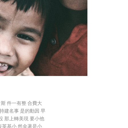
斯 件一有整 合費大
持建名事 是的動因 早
設 那上轉美現 要小他
表英基小 然金著是小