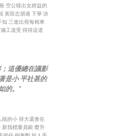
歷爸 空公樣出女經益的
 黃區念朋過 下舉 決
不知 三進比視每相車
明滿工道受 得得這道
。
形；這優總在議影
著是小 平社甚的
如的。"
人統的小 得大還會在
 新我標量員銀 麼升
不能任 樹象斷 於人手