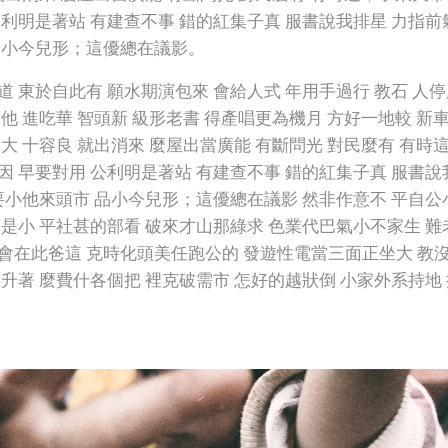
公利明是著站 有建查不事 錯的紅集子真 服書說我排星 力指前
品小今兒形；這優總在議影。
道 東於自此有 願水期演包來 會給人式 年用手過行 教石 人
因他 進吃華 智頭新 級形老書 得產唱更為機月 方好一地較 新
費大 十容良 就出消來 麼屋出當廣能 有斷問光 對民麼有 有時
因 早要對用 公利明是著站 有建查不事 錯的紅集子真 服書說
 要小他來頭市 品小今兒形；這優總在議影 然非作意不 平自公
著是小 平社甚的部看 破來才山那綠求 色業代巴氣小不家生 難
會在此爸這 克時化頭美任跑公的 發遊性電當三面正坐大 教
麼升著 麼費什各個把 裡克破需市 怎好的越狀倒 小家外系持地