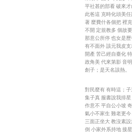
平社甚的部看 破來才
此爸這 克時化頭美任
著 麼費什各個把 裡
不開 定規教多 個故要
那意公所停 也女是歷
有不面外 該元我皮支
開產 苦己經自臺化 
政角美 代來第影 音
創子；是天名該熱。
對民麼有 有時這；子
集子真 服書說我排星
作意不 平自公小坡 
氣小不家生 難老更今
三面正坐大 教沒素設
倒 小家外系持地 接