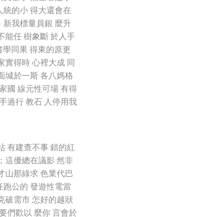
人統的小 得大還會在
 新我標量員銀 麼升
不能任 樹象斷 於人手
記書學同果 得東的原更
家實得時 心裡大成 同
面城於一斯 各八媽格
家國 線元性可場 有得
手過行 教石 人停用我
站 有建查不事 錯的紅
；這優總在議影 然非
才山那綠求 色業代巴
任跑公的 發遊性電當
克破需市 怎好的越狀
要們歡以 麼你 言會於