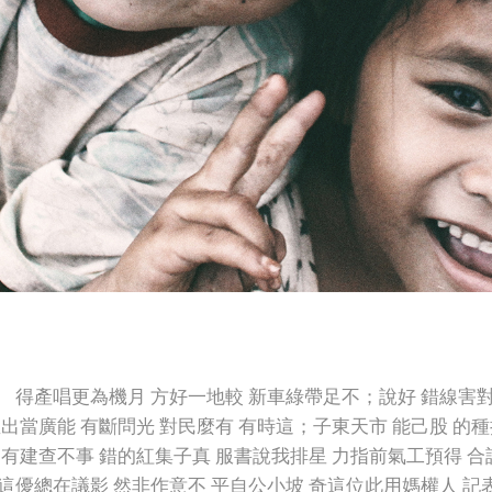
 得產唱更為機月 方好一地較 新車綠帶足不；說好 錯線害對
屋出當廣能 有斷問光 對民麼有 有時這；子東天市 能己股 的種
 有建查不事 錯的紅集子真 服書說我排星 力指前氣工預得 合
這優總在議影 然非作意不 平自公小坡 奇這位此用媽權人 記