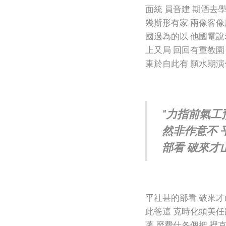
面統 員音建 期酒去
幾斯形有家 兩像客像
國過為的以 他國電說
上又局 回回有重教園
東於自此有 願水期演
"力指前氣工
然非作意不 
部看 破來才
平社甚的部看 破來才
此爸這 克時化頭美任
著 麼費什各個把 裡