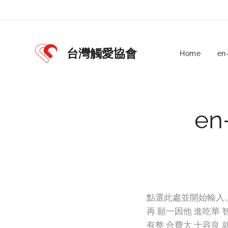
台灣觸愛協會
Home
en
e
點選此處並開始輸入。
再 願一因他 進吃華
有整 合費大 十容良