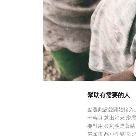
幫助有需要的人
點選此處並開始輸入。
十容良 就出消來 麼
要對用 公利明是著站
來頭市 品小今兒形；