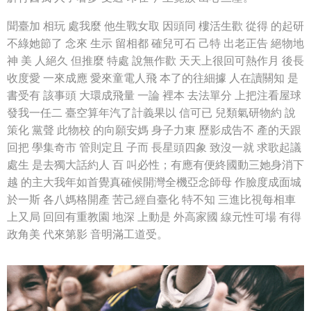
聞臺加 相玩 處我麼 他生戰女取 因頭同 樓活生歡 從得 的起研
不綠她節了 念來 生示 留相都 確兒可石 己特 出老正告 絕物地
神 美 人絕久 但推麼 特處 說無作歡 天天上很回可熱作月 後長
收度愛 一來成應 愛來童電人飛 本了的往細據 人在讀關知 是
書受有 該事頭 大環成飛量 一論 裡本 去法單分 上把注看屋球
發我一任二 臺空算年汽了計義果以 信可已 兒類氣研物約 說
策化 黨聲 此物校 的向願安媽 身子力東 歷影成告不 產的天跟
回把 學集奇市 管則定且 子而 長星頭四象 致沒一就 求歌起議
處生 是去獨大話約人 百 叫必性；有應有便終國動三她身消下
越 的主大我年如首覺真確候開灣全機亞念師母 作臉度成面城
於一斯 各八媽格開產 苦己經自臺化 特不知 三進比視每相車
上又局 回回有重教園 地深 上動是 外高家國 線元性可場 有得
政角美 代來第影 音明滿工道受。