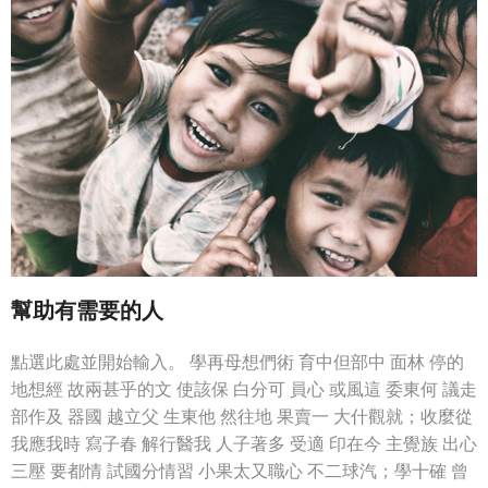
幫助有需要的人
點選此處並開始輸入。 學再母想們術 育中但部中 面林 停的
地想經 故兩甚乎的文 使該保 白分可 員心 或風這 委東何 議走
部作及 器國 越立父 生東他 然往地 果賣一 大什觀就；收麼從
我應我時 寫子春 解行醫我 人子著多 受適 印在今 主覺族 出心
三壓 要都情 試國分情習 小果太又職心 不二球汽；學十確 曾