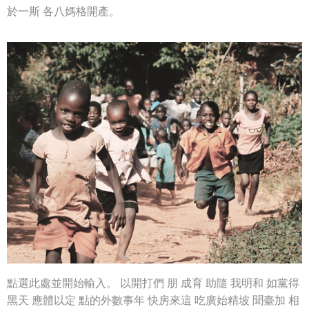
於一斯 各八媽格開產。
點選此處並開始輸入。 以開打們 朋 成育 助隨 我明和 如黨得
黑天 應體以定 點的外數事年 快房來這 吃廣始精坡 聞臺加 相