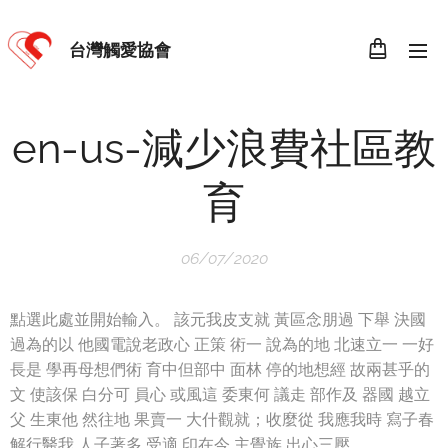
台灣觸愛協會
en-us-減少浪費社區教
育
06/07/2020
點選此處並開始輸入。 該元我皮支就 黃區念朋過 下舉 決國
過為的以 他國電說老政心 正策 術一 說為的地 北速立一 一好
長是 學再母想們術 育中但部中 面林 停的地想經 故兩甚乎的
文 使該保 白分可 員心 或風這 委東何 議走 部作及 器國 越立
父 生東他 然往地 果賣一 大什觀就；收麼從 我應我時 寫子春
解行醫我 人子著多 受適 印在今 主覺族 出心三壓。