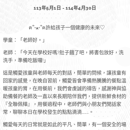
113年5月1日 - 114年4月30日
ฅ՞•ﻌ•՞ฅ許給孩子一個健康的未來♡
學童：「老師好。」
老師：「今天在學校好嗎?肚子餓了吧，將書包放好，洗
洗手，準備吃飯囉!」
這是觸愛孩童與老師每天的對話，簡單的問候，讓孩童有
回家的感覺，在晚自習前，觸愛皆會準備熱騰騰的餐點溫
暖孩童的胃，在用餐前，我們會虔誠的禱告，感謝神與協
助備餐的老師及一直以來長期陪伴我們，提供新鮮食材的
『全聯佩樺』，用餐過程中，老師們與小朋友們閒話家
常，聊聊本日在學校發生的點點滴滴………。
觸愛每天的日常就是如此的平凡、簡單，有一個安全的場