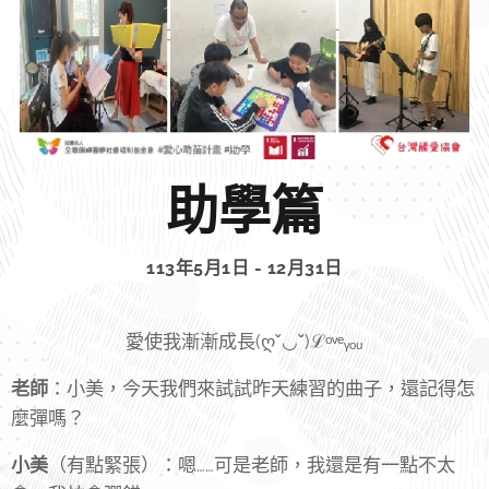
助學篇
113年5月1日 - 12月31日
愛使我漸漸成長(ღˇ◡ˇ)ℒᵒᵛᵉᵧₒᵤ
老師
：小美，今天我們來試試昨天練習的曲子，還記得怎
麼彈嗎？
小美
（有點緊張）：嗯……可是老師，我還是有一點不太