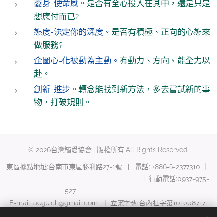
委身-使命感。
是否有全心投入在其中，還是只是
想應付而已?
態度-決定你的深度。
是否有積極、正向的心態來
做服務?
企圖心-化被動為主動。
有動力、方向、能全力以
赴。
創新-進步。
轉念能找到新方法，多去嘗試新的事
物，打破規則。
© 2026台灣觸愛協會 | 版權所有 All Rights Reserved.
東區據點地址:台南市東區勝利路27-1號 | 電話: +886‑6-2377310 ｜
| 行動電話:0937-975-
527 |
E-mail: acgc.ch@gmail.com ｜ 立案
台內社字第1010087171
字號:
號