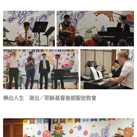
樂出人生 演出／耶穌基督後期聖徒教會