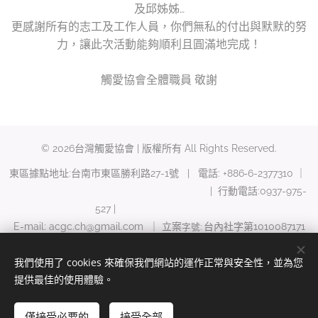
及邱姊姊…
更感謝所有的志工及工作人員，你們無私的付出與默默的努
力，讓此次活動能夠順利且圓滿地完成！
觸愛協會全體職員 敬謝
© 2026台灣觸愛協會 | 版權所有 All Rights Reserved.
東區據點地址:台南市東區勝利路27-1號 | 電話: +886‑6-2377310 ｜
| 行動電話:0937-975-
527 |
E-mail: acgc.ch@gmail.com ｜ 立案
台內社字第1010087171
字號:
號
我們使用了 cookies 來確保我們網站的運作正常與安全性，並為您
Cookies
提供最佳的使用體驗。
語言
僅接受必要的
接受全部