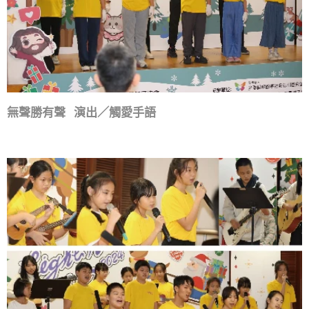
無聲勝有聲 演出／觸愛手語