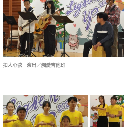
扣人心弦 演出／觸愛吉他班