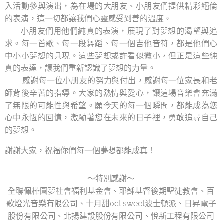
入活動參與演出，為在場的大朋友、小朋友們提供精彩絕倫
的表演，這一切都讓我們心靈感受到善的溫度。
小朋友們用他們純真的表演，展現了對夢想的渴望與追
求。每一首歌、每一段舞蹈、每一個吉他音符，都是他們心
中小小夢想的具現。這些夢想或許看似微小，但正是這些純
真的表達，讓我們重新認識了夢想的力量。
感謝每一位小朋友的努力與付出，感謝每一位家長和老
師背後辛苦的指導。大家的熱情與愛心，讓這場音樂會充滿
了無限的可能性與希望。願今天的每一個瞬間，都能成為您
心中永恆的回憶，激勵著您在未來的日子裡，勇敢追尋自己
的夢想。
謝謝大家，祝福你們每一個夢想都能成真！
～特別感謝～
全聯佩樺圓夢社會福利基金會、耶穌基督後期聖徒教會、百
歌燈光音樂有限公司、十月甜oct.sweet波士頓派、日昇電子
股份有限公司、北揚建設股份有限公司、悅新工程有限公司