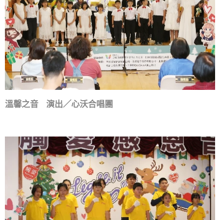
溫馨之音 演出／心沃合唱團