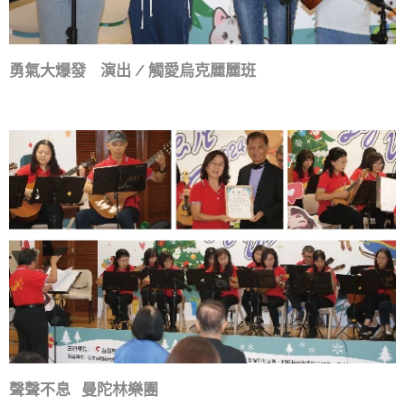
勇氣大爆發 演出 / 觸愛烏克麗麗班
聲聲不息 曼陀林樂團